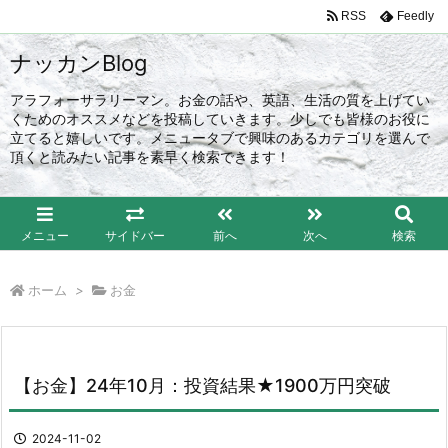
RSS
Feedly
ナッカンBlog
アラフォーサラリーマン。お金の話や、英語、生活の質を上げてい
くためのオススメなどを投稿していきます。少しでも皆様のお役に
立てると嬉しいです。メニュータブで興味のあるカテゴリを選んで
頂くと読みたい記事を素早く検索できます！
メニュー
サイドバー
前へ
次へ
検索
ホーム
>
お金
【お金】24年10月：投資結果★1900万円突破
2024-11-02