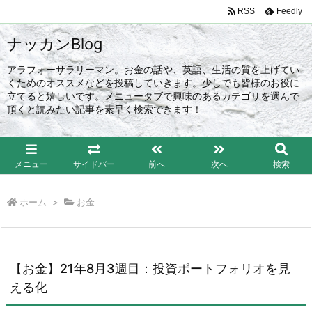
RSS
Feedly
ナッカンBlog
アラフォーサラリーマン。お金の話や、英語、生活の質を上げてい
くためのオススメなどを投稿していきます。少しでも皆様のお役に
立てると嬉しいです。メニュータブで興味のあるカテゴリを選んで
頂くと読みたい記事を素早く検索できます！
メニュー
サイドバー
前へ
次へ
検索
ホーム
>
お金
【お金】21年8月3週目：投資ポートフォリオを見
える化