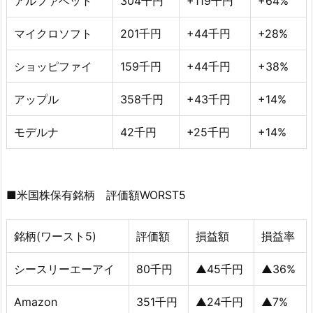
アルファベット
304千円
+119千円
+64%
マイクロソフト
201千円
+44千円
+28%
ショッピファイ
159千円
+44千円
+38%
アップル
358千円
+43千円
+14%
モデルナ
42千円
+25千円
+14%
■米国株保有銘柄 評価額WORST5
銘柄(ワースト5)
評価額
損益額
損益率
シースリーエーアイ
80千円
▲45千円
▲36%
Amazon
351千円
▲24千円
▲7%