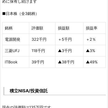
めに保有し続けます
■日本株（全3銘柄）
銘柄
評価額
損益額
損益率
電源開発
322千円
＋5千円
＋2％
三菱UFJ
118千円
▲3千円
▲3%
ITBook
39千円
▲38千円
▲49%
積立NISA/投資信託
現在の評価額は135万円です。