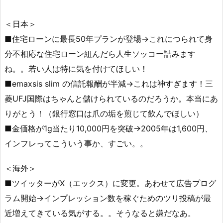
＜日本＞
■住宅ローンに最長50年プランが登場→これにつられて身
分不相応な住宅ローン組んだら人生ソッコー詰みます
ね。。若い人は特に気を付けてほしい！
■emaxsis slim の信託報酬が半減→これは神すぎます！三
菱UFJ国際はちゃんと儲けられているのだろうか。本当にあ
りがとう！（銀行窓口は爪の垢を煎じて飲んでほしい）
■金価格が1g当たり10,000円を突破→2005年は1,600円、
インフレってこういう事か、すごい。。
＜海外＞
■ツイッターがX（エックス）に変更。あわせて広告プログ
ラム開始→インプレッション数を稼ぐためのツリ投稿が最
近増えてきている気がする。。そうなると嫌だなあ。