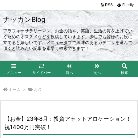
RSS
Feedly
ナッカンBlog
アラフォーサラリーマン。お金の話や、英語、生活の質を上げてい
くためのオススメなどを投稿していきます。少しでも皆様のお役に
立てると嬉しいです。メニュータブで興味のあるカテゴリを選んで
頂くと読みたい記事を素早く検索できます！
メニュー
サイドバー
前へ
次へ
検索
ホーム
>
お金
【お金】23年8月：投資アセットアロケーション！
祝1400万円突破！