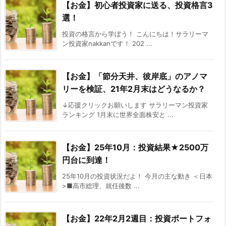
【お金】初心者投資家に送る、投資格言3
選！
投資の格言から学ぼう！ こんにちは！サラリーマ
ン投資家nakkanです！ 202 ...
【お金】「節分天井、彼岸底」のアノマ
リーを検証、21年2月末はどうなるか？
↓応援クリックお願いします サラリーマン投資家
ランキング 1月末に世界全面株安と ...
【お金】25年10月：投資結果★2500万
円台に到達！
25年10月の投資状況だよ！ 今月の主な動き ＜日本
>■高市総理、就任後数 ...
【お金】22年2月2週目：投資ポートフォ